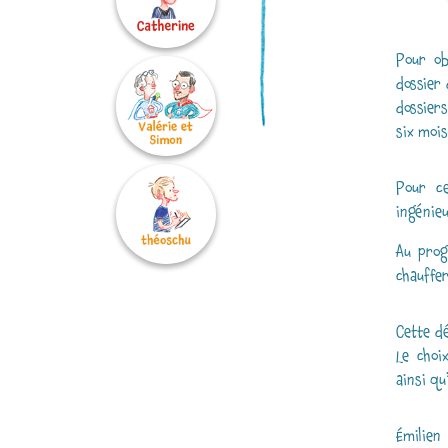
Pour ob
dossier 
dossier
six mois
Pour ce
ingénieu
Au prog
chauffer
Cette d
Le choi
ainsi qu
Émilien