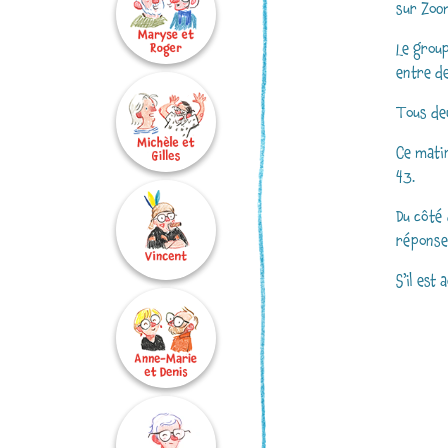
sur Zoo
Le group
entre de
Tous deu
Ce matin
43.
Du côté 
réponse 
S’il est